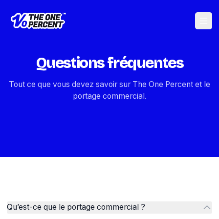
Ouvri
Questions fréquentes
Tout ce que vous devez savoir sur The One Percent et le
portage commercial.
Qu’est-ce que le portage commercial ?